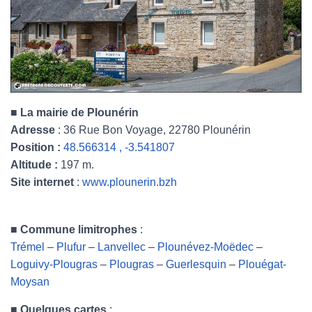
■ La mairie de Plounérin
Adresse
: 36 Rue Bon Voyage, 22780 Plounérin
Position :
48.566314 , -3.541807
Altitude :
197 m.
Site internet
:
www.plounerin.bzh
■
Commune limitrophes
:
Trémel
–
Plufur
–
Lanvellec
–
Plounévez-Moëdec
–
Loguivy-Plougras
–
Plougras
–
Guerlesquin
–
Plouégat-
Moysan
■
Quelques cartes
: