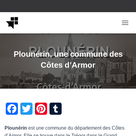
OUVRI
Plounérin, une commune des
Côtes d’Armor
F
T
P
T
a
w
i
u
Plounérin
est une commune du département des Côtes
c
i
n
m
d’Armor. Elle se trouve dans le Trégor dans le Grand