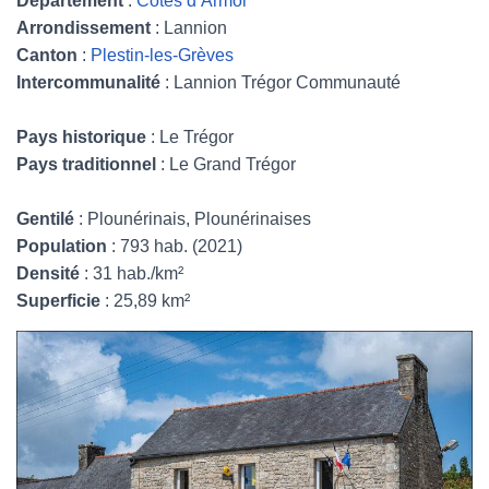
Département
:
Côtes d’Armor
Arrondissement
: Lannion
Canton
:
Plestin-les-Grèves
Intercommunalité
: Lannion Trégor Communauté
Pays historique
: Le Trégor
Pays traditionnel
: Le Grand Trégor
Gentilé
: Plounérinais, Plounérinaises
Population
: 793 hab. (2021)
Densité
: 31 hab./km²
Superficie
: 25,89 km²