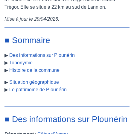
Trégor. Elle se situe à 22 km au sud de Lannion.
e
t
t
b
Mise à jour le 29/04/2026.
b
t
e
l
o
e
r
r
■ Sommaire
o
r
e
▶
Des informations sur Plounérin
k
s
▶
Toponymie
t
▶
Histoire de la commune
▶
Situation géographique
▶
Le patrimoine de Plounérin
■ Des informations sur Plounérin