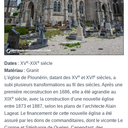
e
e
Dates
: XV
-XIX
siècle
Matériau
: Granit
e
e
L’église de Plounérin, datant des XV
et XVI
siècles, a
subi plusieurs transformations au fil des siècles. Après une
première reconstruction en 1686, elle a été agrandie au
e
XIX
siècle, avec la construction d’une nouvelle église
entre 1873 et 1887, selon les plans de l’architecte Alain
Lageat. Le financement de cette nouvelle église a été
assuré par les dons de commanditaires, dont le vicomte Le
Corgne et Stéphanie de Quelen. Cependant, des