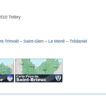
2510 Trébry
nt-Trimoël
–
Saint-Glen
–
Le Mené
–
Trédaniel