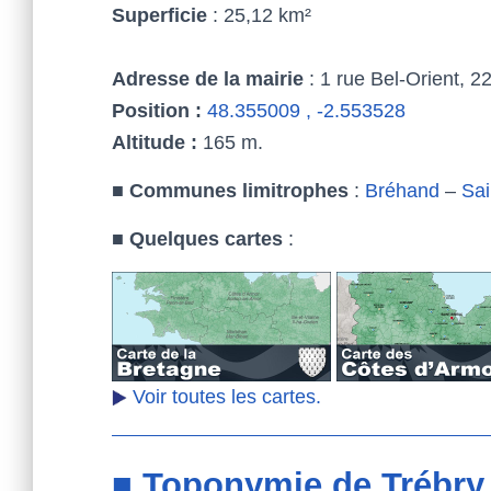
Superficie
: 25,12 km²
Adresse de la mairie
: 1 rue Bel-Orient, 2
Position :
48.355009 , -2.553528
Altitude :
165 m.
■
Communes limitrophes
:
Bréhand
–
Sai
■
Quelques cartes
:
Voir toutes les cartes.
■ Toponymie de Trébry