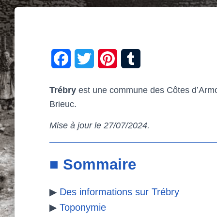
F
T
P
T
a
w
i
u
Trébry
est une commune des Côtes d’Armor.
c
i
n
m
Brieuc.
e
t
t
b
Mise à jour le 27/07/202
4.
b
t
e
l
o
e
r
r
■ Sommaire
o
r
e
▶
Des informations sur Trébry
k
s
▶
Toponymie
t