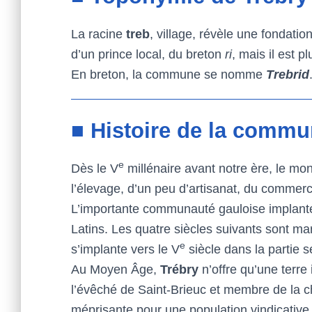
La racine
treb
, village, révèle une fondatio
d’un prince local, du breton
ri
, mais il est 
En breton, la commune se nomme
Trebrid
■ Histoire de la commu
e
Dès le V
millénaire avant notre ère, le mon
l’élevage, d’un peu d’artisanat, du commerc
L’importante communauté gauloise implantée s
Latins. Les quatre siècles suivants sont 
e
s’implante vers le V
siècle dans la partie s
Au Moyen Âge,
Trébry
n’offre qu’une terre
l’évêché de Saint-Brieuc et membre de la 
méprisante pour une population vindicative 