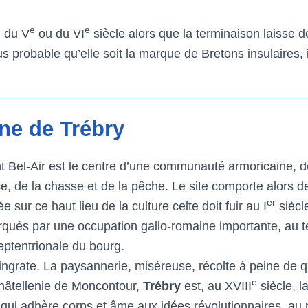
e
e
n du V
ou du VI
siècle alors que la terminaison laisse d
plus probable qu’elle soit la marque de Bretons insulaire
.
ne de Trébry
t Bel-Air est le centre d’une communauté armoricaine, de c
e, de la chasse et de la pêche. Le site comporte alors d
er
ur ce haut lieu de la culture celte doit fuir au I
siècl
marqués par une occupation gallo-romaine importante, au
eptentrionale du bourg.
 ingrate. La paysannerie, miséreuse, récolte à peine de 
e
châtellenie de Moncontour,
Trébry
est, au XVIII
siècle, l
qui adhère corps et âme aux idées révolutionnaires, au p