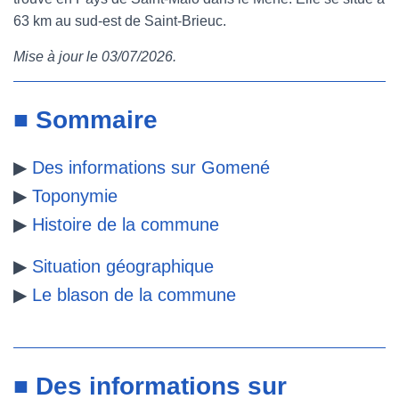
63 km au sud-est de Saint-Brieuc.
e
t
t
b
Mise à jour le 03/07/2026.
b
t
e
l
o
e
r
r
■ Sommaire
o
r
e
▶
Des informations sur Gomené
k
s
▶
Toponymie
t
▶
Histoire de la commune
▶
Situation géographique
▶
Le blason de la commune
■ Des informations sur