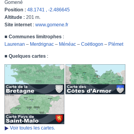
Gomené
Position :
48.1741 , -2.486645
Altitude :
201 m.
Site internet
:
www.gomene.fr
■
Communes limitrophes
:
Laurenan
–
Merdrignac
–
Ménéac
–
Coëtlogon
–
Plémet
■
Quelques cartes
:
Voir toutes les cartes.