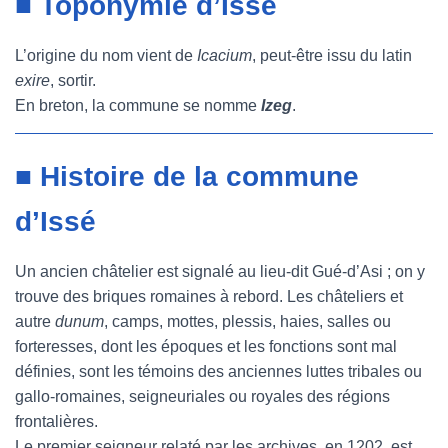
■ Toponymie d’Issé
L’origine du nom vient de
Icacium
, peut-être issu du latin
exire
, sortir.
En breton, la commune se nomme
Izeg
.
■ Histoire de la commune
d’Issé
Un ancien châtelier est signalé au lieu-dit Gué-d’Asi ; on y
trouve des briques romaines à rebord. Les châteliers et
autre
dunum
, camps, mottes, plessis, haies, salles ou
forteresses, dont les époques et les fonctions sont mal
définies, sont les témoins des anciennes luttes tribales ou
gallo-romaines, seigneuriales ou royales des régions
frontalières.
Le premier seigneur relaté par les archives, en 1202, est