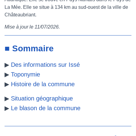
La Mée. Elle se situe à 134 km au sud-ouest de la ville de
e
t
t
b
Châteaubriant.
b
t
e
l
Mise à jour le 11/07/2026.
o
e
r
r
o
r
e
■ Sommaire
k
s
▶
Des informations sur Issé
t
▶
Toponymie
▶
Histoire de la commune
▶
Situation géographique
▶
Le blason de la commune