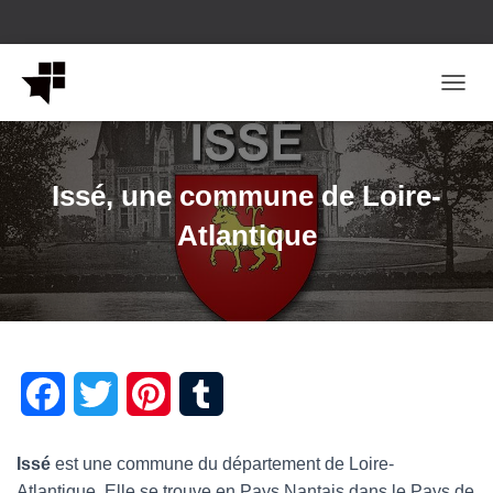
OUVRI
Issé, une commune de Loire-
Atlantique
F
T
P
T
a
w
i
u
Issé
est une commune du département de Loire-
c
i
n
m
Atlantique. Elle se trouve en Pays Nantais dans le Pays de