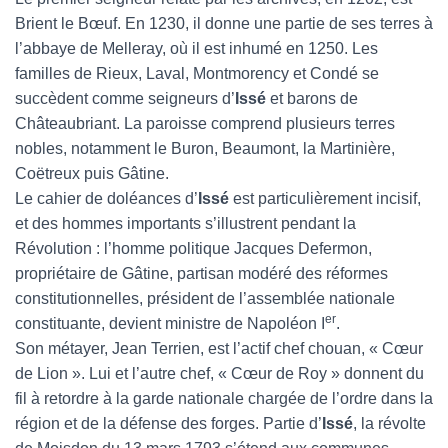
Brient le Bœuf. En 1230, il donne une partie de ses terres à
l’abbaye de Melleray, où il est inhumé en 1250. Les
familles de Rieux, Laval, Montmorency et Condé se
succèdent comme seigneurs d’
Issé
et barons de
Châteaubriant. La paroisse comprend plusieurs terres
nobles, notamment le Buron, Beaumont, la Martinière,
Coëtreux puis Gâtine.
Le cahier de doléances d’
Issé
est particulièrement incisif,
et des hommes importants s’illustrent pendant la
Révolution : l’homme politique Jacques Defermon,
propriétaire de Gâtine, partisan modéré des réformes
constitutionnelles, président de l’assemblée nationale
er
constituante, devient ministre de Napoléon I
.
Son métayer, Jean Terrien, est l’actif chef chouan, « Cœur
de Lion ». Lui et l’autre chef, « Cœur de Roy » donnent du
fil à retordre à la garde nationale chargée de l’ordre dans la
région et de la défense des forges. Partie d’
Issé
, la révolte