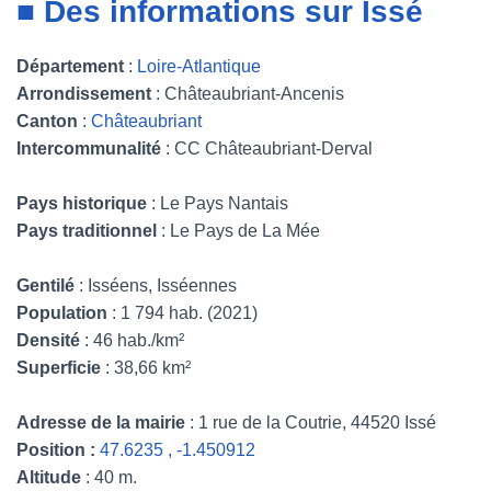
■ Des informations sur Issé
Département
:
Loire-Atlantique
Arrondissement
: Châteaubriant-Ancenis
Canton
:
Châteaubriant
Intercommunalité
: CC Châteaubriant-Derval
Pays historique
: Le Pays Nantais
Pays traditionnel
: Le Pays de La Mée
Gentilé
: Isséens, Isséennes
Population
: 1 794 hab. (2021)
Densité
: 46 hab./km²
Superficie
: 38,66 km²
Adresse de la mairie
: 1 rue de la Coutrie, 44520 Issé
Position :
47.6235 , -1.450912
Altitude
: 40 m.