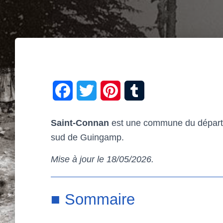
F
T
P
T
a
w
i
u
Saint-Connan
est une commune du départem
c
i
n
m
sud de Guingamp.
e
t
t
b
Mise à jour le 18/05/2026.
b
t
e
l
o
e
r
r
■ Sommaire
o
r
e