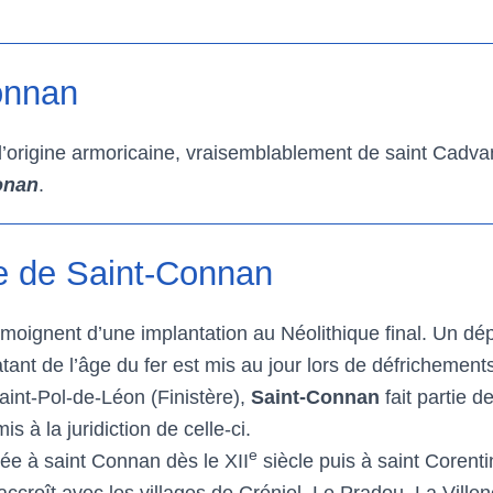
onnan
origine armoricaine, vraisemblablement de saint Cadvan, 
onan
.
e de Saint-Connan
témoignent d’une implantation au Néolithique final. Un 
ant de l’âge du fer est mis au jour lors de défrichement
aint-Pol-de-Léon (Finistère),
Saint-Connan
fait partie d
 à la juridiction de celle-ci.
e
iée à saint Connan dès le XII
siècle puis à saint Corent
’accroît avec les villages de Créniel, Le Pradou, La Vill