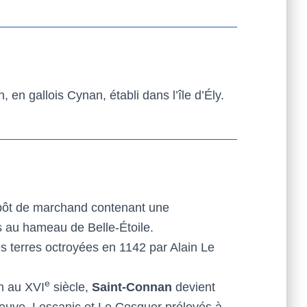
en gallois Cynan, établi dans l’île d’Ély.
dépôt de marchand contenant une
s au hameau de Belle-Étoile.
es terres octroyées en 1142 par Alain Le
e
in au XVI
siècle,
Saint-Connan
devient
eneuve, Lescanic et Le Cosquer prélevés à