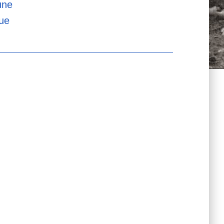
une
que