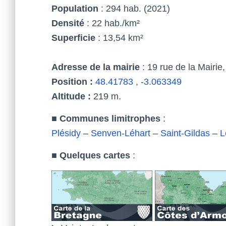
Population
: 294 hab. (2021)
Densité
: 22 hab./km²
Superficie
: 13,54 km²
Adresse de la mairie
: 19 rue de la Mairi
Position :
48.41783 , -3.063349
Altitude :
219 m.
■
Communes limitrophes
:
Plésidy
–
Senven-Léhart
–
Saint-Gildas
–
L
■
Quelques cartes
: