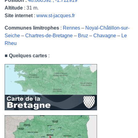
Position :
48.080592 , -1.712919
Altitude
: 31 m.
Site internet
:
www.st-jacques.fr
Communes limitrophes
:
Rennes
–
Noyal-Châtillon-sur-
Seiche
–
Chartres-de-Bretagne
–
Bruz
–
Chavagne
–
Le
Rheu
■
Quelques cartes
: