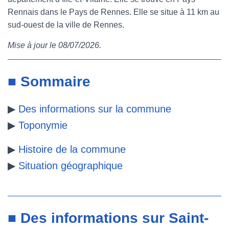
Rennais dans le Pays de Rennes. Elle se situe à 11 km au
e
t
t
b
sud-ouest de la ville de Rennes.
b
t
e
l
Mise à jour le 08/07/2026.
o
e
r
r
o
r
e
■ Sommaire
k
s
▶
Des informations sur la commune
t
▶
Toponymie
▶
Histoire de la commune
▶
Situation géographique
■ Des informations sur Saint-