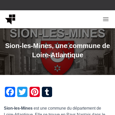
OUVRI
Sion-les-Mines, une commune de
Loire-Atlantique
F
T
P
T
a
w
i
u
Sion-les-Mines
est une commune du département de
c
i
n
m
Loire-Atlantique. Elle se trouve en Pays Nantais dans le