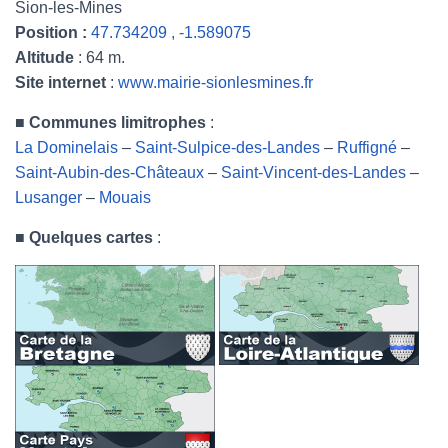
Sion-les-Mines
Position :
47.734209 , -1.589075
Altitude
: 64 m.
Site internet
:
www.mairie-sionlesmines.fr
■
Communes limitrophes
:
La Dominelais
–
Saint-Sulpice-des-Landes
–
Ruffigné
–
Saint-Aubin-des-Châteaux
–
Saint-Vincent-des-Landes
–
Lusanger
–
Mouais
■
Quelques cartes
: