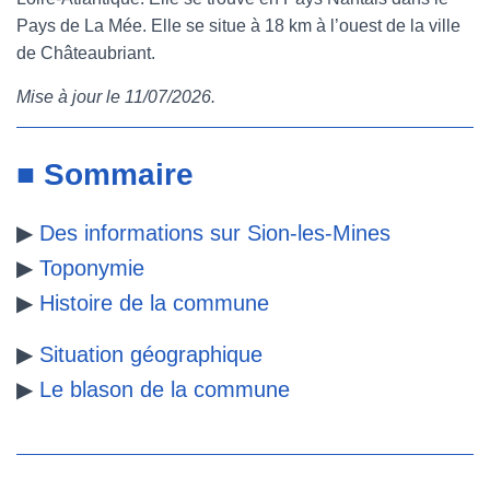
Pays de La Mée. Elle se situe à 18 km à l’ouest de la ville
e
t
t
b
de Châteaubriant.
b
t
e
l
Mise à jour le 11/07/2026.
o
e
r
r
o
r
e
■ Sommaire
k
s
▶
Des informations sur Sion-les-Mines
t
▶
Toponymie
▶
Histoire de la commune
▶
Situation géographique
▶
Le blason de la commune