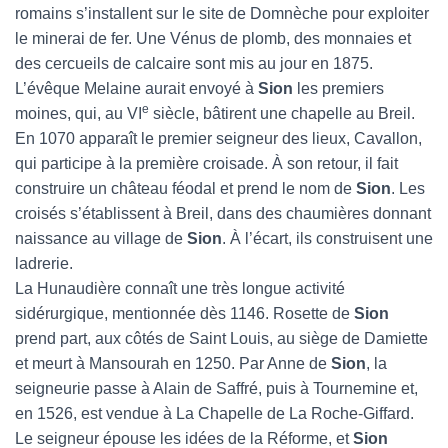
romains s’installent sur le site de Domnèche pour exploiter
le minerai de fer. Une Vénus de plomb, des monnaies et
des cercueils de calcaire sont mis au jour en 1875.
L’évêque Melaine aurait envoyé à
Sion
les premiers
e
moines, qui, au VI
siècle, bâtirent une chapelle au Breil.
En 1070 apparaît le premier seigneur des lieux, Cavallon,
qui participe à la première croisade. À son retour, il fait
construire un château féodal et prend le nom de
Sion
. Les
croisés s’établissent à Breil, dans des chaumières donnant
naissance au village de
Sion
. À l’écart, ils construisent une
ladrerie.
La Hunaudière connaît une très longue activité
sidérurgique, mentionnée dès 1146. Rosette de
Sion
prend part, aux côtés de Saint Louis, au siège de Damiette
et meurt à Mansourah en 1250. Par Anne de
Sion
, la
seigneurie passe à Alain de Saffré, puis à Tournemine et,
en 1526, est vendue à La Chapelle de La Roche-Giffard.
Le seigneur épouse les idées de la Réforme, et
Sion