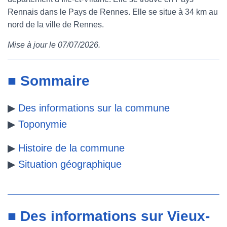
Rennais dans le Pays de Rennes. Elle se situe à 34 km au
e
t
t
b
nord de la ville de Rennes.
b
t
e
l
Mise à jour le 07/07/2026.
o
e
r
r
o
r
e
■ Sommaire
k
s
▶
Des informations sur la commune
t
▶
Toponymie
▶
Histoire de la commune
▶
Situation géographique
■ Des informations sur Vieux-