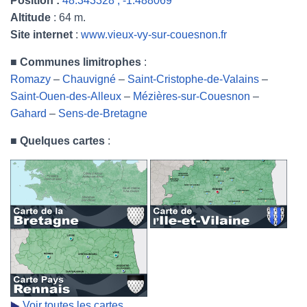
Position :
48.343328 , -1.488069
Altitude
: 64 m.
Site internet
:
www.vieux-vy-sur-couesnon.fr
■
Communes limitrophes
:
Romazy
–
Chauvigné
–
Saint-Cristophe-de-Valains
–
Saint-Ouen-des-Alleux
–
Mézières-sur-Couesnon
–
Gahard
–
Sens-de-Bretagne
■
Quelques cartes
:
Voir toutes les cartes.