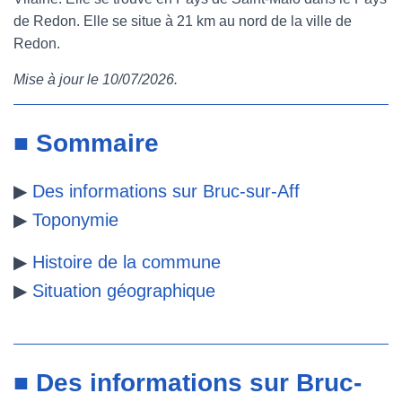
de Redon. Elle se situe à 21 km au nord de la ville de
e
t
t
b
Redon.
b
t
e
l
Mise à jour le 10/07/2026.
o
e
r
r
o
r
e
■ Sommaire
k
s
▶
Des informations sur Bruc-sur-Aff
t
▶
Toponymie
▶
Histoire de la commune
▶
Situation géographique
■ Des informations sur Bruc-