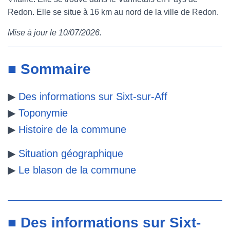
Redon. Elle se situe à 16 km au nord de la ville de Redon.
e
t
t
b
Mise à jour le 10/07/2026.
b
t
e
l
o
e
r
r
■ Sommaire
o
r
e
▶
Des informations sur Sixt-sur-Aff
k
s
▶
Toponymie
t
▶
Histoire de la commune
▶
Situation géographique
▶
Le blason de la commune
■ Des informations sur Sixt-