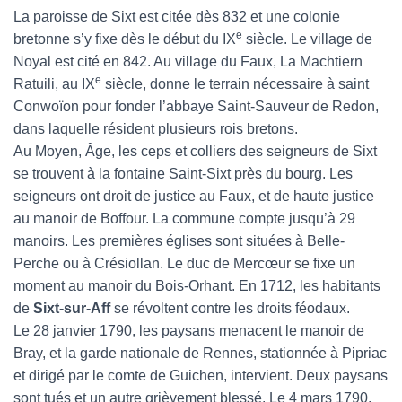
La paroisse de Sixt est citée dès 832 et une colonie
e
bretonne s’y fixe dès le début du IX
siècle. Le village de
Noyal est cité en 842. Au village du Faux, La Machtiern
e
Ratuili, au IX
siècle, donne le terrain nécessaire à saint
Conwoïon pour fonder l’abbaye Saint-Sauveur de Redon,
dans laquelle résident plusieurs rois bretons.
Au Moyen, Âge, les ceps et colliers des seigneurs de Sixt
se trouvent à la fontaine Saint-Sixt près du bourg. Les
seigneurs ont droit de justice au Faux, et de haute justice
au manoir de Boffour. La commune compte jusqu’à 29
manoirs. Les premières églises sont situées à Belle-
Perche ou à Crésiollan. Le duc de Mercœur se fixe un
moment au manoir du Bois-Orhant. En 1712, les habitants
de
Sixt-sur-Aff
se révoltent contre les droits féodaux.
Le 28 janvier 1790, les paysans menacent le manoir de
Bray, et la garde nationale de Rennes, stationnée à Pipriac
et dirigé par le comte de Guichen, intervient. Deux paysans
sont tués et un autre grièvement blessé. Le 4 mars 1790,