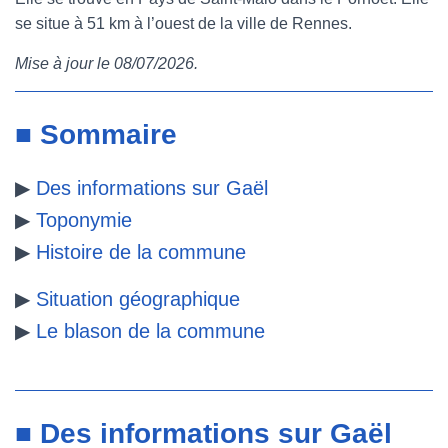
se situe à 51 km à l’ouest de la ville de Rennes.
e
t
t
b
Mise à jour le 08/07/2026.
b
t
e
l
o
e
r
r
■ Sommaire
o
r
e
▶
Des informations sur Gaël
k
s
▶
Toponymie
t
▶
Histoire de la commune
▶
Situation géographique
▶
Le blason de la commune
■ Des informations sur Gaël