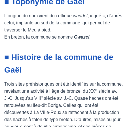
■ Toponymie de Gaël
L’origine du nom vient du celtique
waddel
, « gué », d’après
celui, implanté au sud de la commune, qui permet de
traverser le Meu à pied.
En breton, la commune se nomme
Gwazel
.
■ Histoire de la commune de
Gaël
Trois sites préhistoriques ont été identifiés sur la commune,
e
révélant une activité à l’âge de bronze, du XX
siècle av.
e
J.-C. Jusqu’au VIII
siècle av. J.-C. Quatre haches ont été
retrouvées au lieu-dit Boriga. Celles qui ont été
découvertes à La Ville-Roux se rattachent à la production
des haches à talon de type breton. D’autres, mises au jour
au Fieux, sont à douille armoricaine, et des pièces de