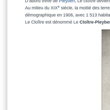
D’abord trève de
Pleyben
, Le cloître devi
e
Au milieu du XIX
siècle, la moitié des ter
démographique en 1906, avec 1 513 habitan
Le Cloître est dénommé Le
Cloître-Pleybe