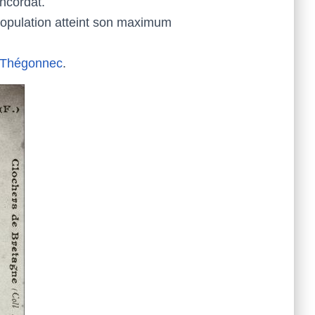
ncordat.
 population atteint son maximum
t-Thégonnec
.