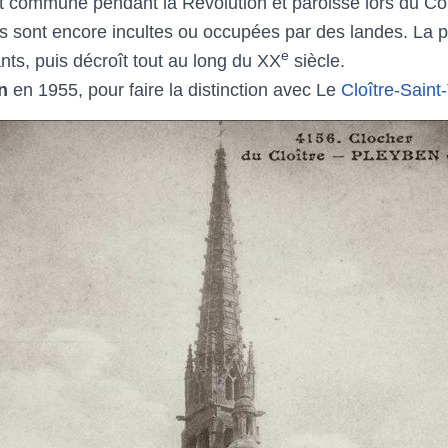
ent commune pendant la Révolution et paroisse lors du Co
res sont encore incultes ou occupées par des landes. La
e
ts, puis décroît tout au long du XX
siècle.
n
en 1955, pour faire la distinction avec Le
Cloître-Sain