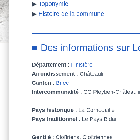
▶
Toponymie
k
s
▶
Histoire de la commune
t
■ Des informations sur L
Département
:
Finistère
Arrondissement
: Châteaulin
Canton
:
Briec
Intercommunalité
: CC Pleyben-Châteauli
Pays historique
: La Cornouaille
Pays traditionnel
: Le Pays Bidar
Gentilé
: Cloîtriens, Cloîtriennes