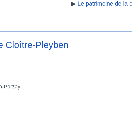
▶
Le patrimoine de l
e Cloître-Pleyben
n-Porzay