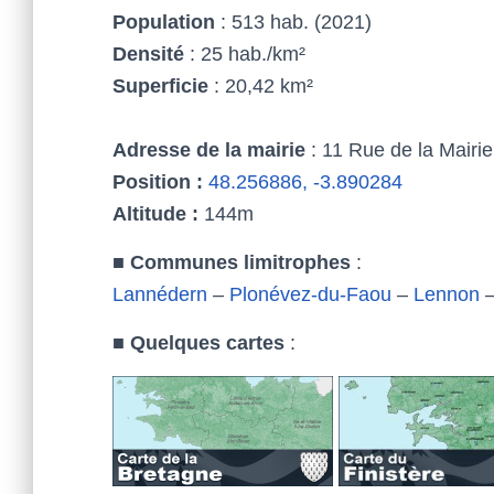
Population
: 513 hab. (2021)
Densité
: 25 hab./km²
Superficie
: 20,42 km²
Adresse de la mairie
: 11 Rue de la Mairi
Position :
48.256886, -3.890284
Altitude :
144m
■
Communes limitrophes
:
Lannédern
–
Plonévez-du-Faou
–
Lennon
■
Quelques cartes
: