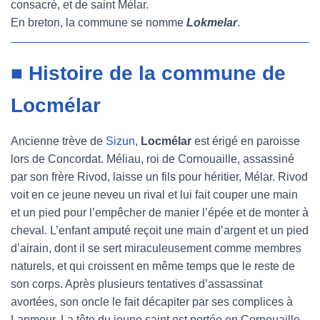
consacré, et de saint Mélar.
En breton, la commune se nomme
Lokmelar
.
■ Histoire de la commune de
Locmélar
Ancienne trève de
Sizun
,
Locmélar
est érigé en paroisse
lors de Concordat. Méliau, roi de Cornouaille, assassiné
par son frère Rivod, laisse un fils pour héritier, Mélar. Rivod
voit en ce jeune neveu un rival et lui fait couper une main
et un pied pour l’empêcher de manier l’épée et de monter à
cheval. L’enfant amputé reçoit une main d’argent et un pied
d’airain, dont il se sert miraculeusement comme membres
naturels, et qui croissent en même temps que le reste de
son corps. Après plusieurs tentatives d’assassinat
avortées, son oncle le fait décapiter par ses complices à
Lanmeur. La tête du jeune saint est portée en Cornouaille