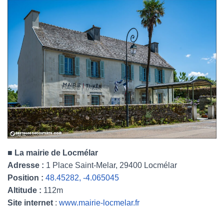
■
La mairie de Locmélar
Adresse :
1 Place Saint-Melar, 29400 Locmélar
Position :
48.45282, -4.065045
Altitude :
112m
Site internet
:
www.mairie-locmelar.fr