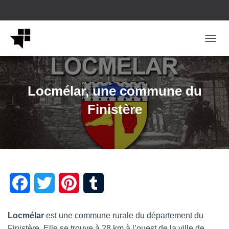
OUVRI
Locmélar, une commune du
Finistère
F
T
P
T
a
w
i
u
Locmélar
est une commune rurale du département du
c
i
n
m
Finistère. Elle se trouve à 28 km à l’ouest de la ville de