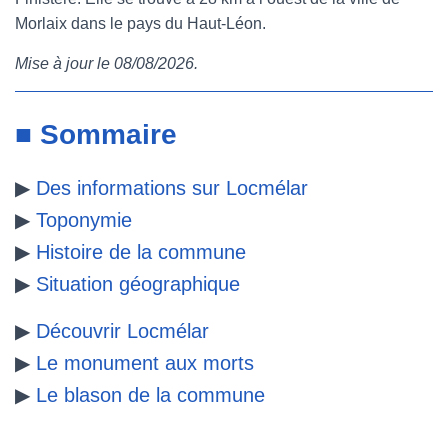
Morlaix dans le pays du Haut-Léon.
e
t
t
b
Mise à jour le 08/08/2026.
b
t
e
l
o
e
r
r
■ Sommaire
o
r
e
▶
Des informations sur Locmélar
k
s
▶
Toponymie
t
▶
Histoire de la commune
▶
Situation géographique
▶
Découvrir Locmélar
▶
Le monument aux morts
▶
Le blason de la commune