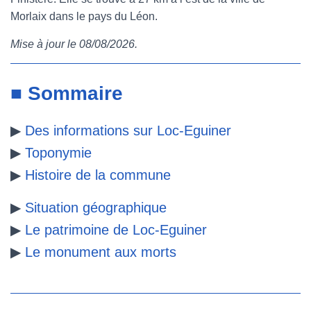
Morlaix dans le pays du Léon.
e
t
t
b
Mise à jour le 08/08/2026.
b
t
e
l
o
e
r
r
■ Sommaire
o
r
e
▶
Des informations sur Loc-Eguiner
k
s
▶
Toponymie
t
▶
Histoire de la commune
▶
Situation géographique
▶
Le patrimoine de Loc-Eguiner
▶
Le monument aux morts