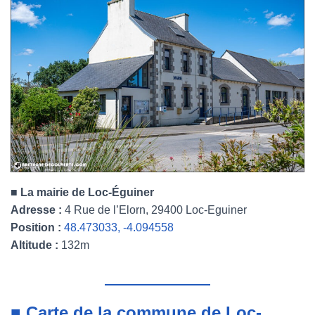
■ La mairie de Loc-Éguiner
Adresse :
4 Rue de l’Elorn, 29400 Loc-Eguiner
Position :
48.473033, -4.094558
Altitude :
132m
■ Carte de la commune de Loc-