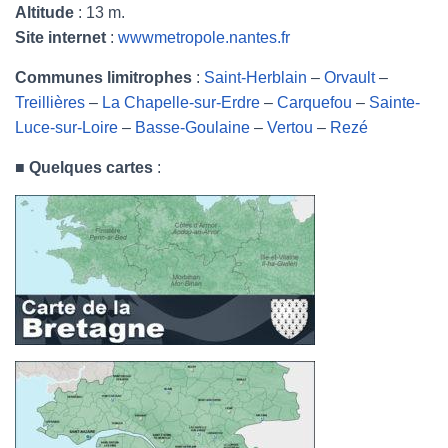
Altitude
: 13 m.
Site internet
:
wwwmetropole.nantes.fr
Communes limitrophes
:
Saint-Herblain
–
Orvault
–
Treillières
–
La Chapelle-sur-Erdre
–
Carquefou
–
Sainte-
Luce-sur-Loire
–
Basse-Goulaine
–
Vertou
–
Rezé
■
Quelques cartes
: