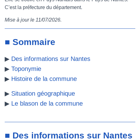
C’est la préfecture du département.
e
t
t
b
Mise à jour le 11/07/2026.
b
t
e
l
o
e
r
r
■ Sommaire
o
r
e
▶
Des informations sur Nantes
k
s
▶
Toponymie
t
▶
Histoire de la commune
▶
Situation géographique
▶
Le blason de la commune
■ Des informations sur Nantes