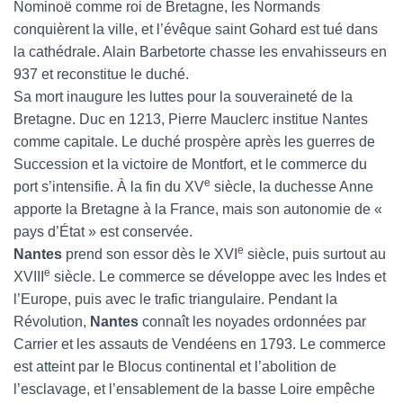
Nominoë comme roi de Bretagne, les Normands
conquièrent la ville, et l’évêque saint Gohard est tué dans
la cathédrale. Alain Barbetorte chasse les envahisseurs en
937 et reconstitue le duché.
Sa mort inaugure les luttes pour la souveraineté de la
Bretagne. Duc en 1213, Pierre Mauclerc institue Nantes
comme capitale. Le duché prospère après les guerres de
Succession et la victoire de Montfort, et le commerce du
e
port s’intensifie. À la fin du XV
siècle, la duchesse Anne
apporte la Bretagne à la France, mais son autonomie de «
pays d’État » est conservée.
e
Nantes
prend son essor dès le XVI
siècle, puis surtout au
e
XVIII
siècle. Le commerce se développe avec les Indes et
l’Europe, puis avec le trafic triangulaire. Pendant la
Révolution,
Nantes
connaît les noyades ordonnées par
Carrier et les assauts de Vendéens en 1793. Le commerce
est atteint par le Blocus continental et l’abolition de
l’esclavage, et l’ensablement de la basse Loire empêche