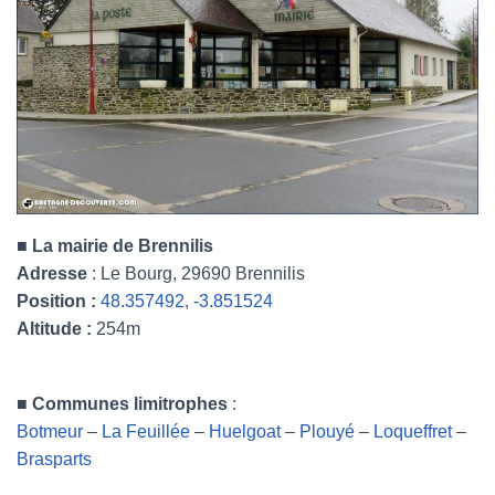
■
La mairie de Brennilis
Adresse
: Le Bourg, 29690 Brennilis
Position :
48.357492, -3.851524
Altitude :
254m
■
Communes limitrophes
:
Botmeur
–
La Feuillée
–
Huelgoat
–
Plouyé
–
Loqueffret
–
Brasparts