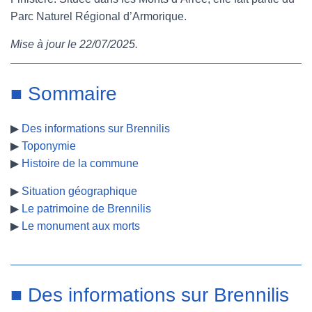
Parc Naturel Régional d’Armorique.
e
t
t
b
Mise à jour le 22/07/2025.
b
t
e
l
o
e
r
r
■ Sommaire
o
r
e
▶
Des informations sur Brennilis
k
s
▶
Toponymie
t
▶
Histoire de la commune
▶
Situation géographique
▶
Le patrimoine de Brennilis
▶
Le monument aux morts
■ Des informations sur Brennilis