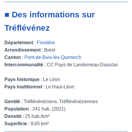
■ Des informations sur
Tréflévénez
Département
:
Finistère
Arrondissement
: Brest
Canton
:
Pont-de-Buis-lès-Quimerch
Intercommunalité
: CC Pays de Landerneau-Daoulas
Pays historique
: Le Léon
Pays traditionnel
: Le Haut-Léon
Gentilé
: Tréflévénéziens, Tréflévénéziennes
Population
: 241 hab. (2021)
Densité
: 25 hab./km²
Superficie
: 9,65 km²