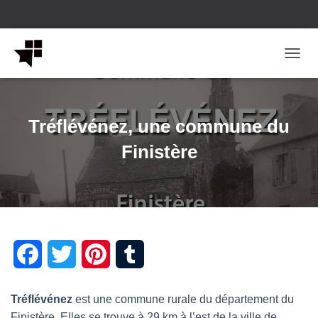
OUVRI
Tréflévénez, une commune du
Finistère
F
T
P
T
a
w
i
u
Tréflévénez
est une commune rurale du département du
c
i
n
m
Finistère. Elles se trouve à 29 km à l’est de la ville de