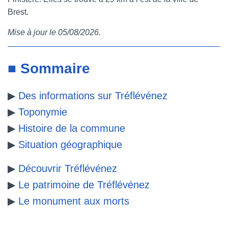
Brest.
e
t
t
b
Mise à jour le 05/08/2026.
b
t
e
l
o
e
r
r
■ Sommaire
o
r
e
▶
Des informations sur Tréflévénez
k
s
▶
Toponymie
t
▶
Histoire de la commune
▶
Situation géographique
▶
Découvrir Tréflévénez
▶
Le patrimoine de Tréflévénez
▶
Le monument aux morts