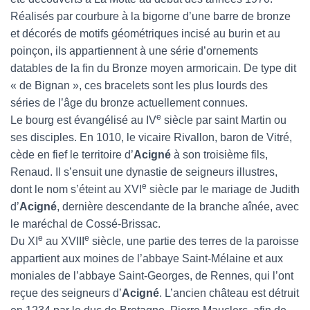
Réalisés par courbure à la bigorne d’une barre de bronze
et décorés de motifs géométriques incisé au burin et au
poinçon, ils appartiennent à une série d’ornements
datables de la fin du Bronze moyen armoricain. De type dit
« de Bignan », ces bracelets sont les plus lourds des
séries de l’âge du bronze actuellement connues.
e
Le bourg est évangélisé au IV
siècle par saint Martin ou
ses disciples. En 1010, le vicaire Rivallon, baron de Vitré,
cède en fief le territoire d’
Acigné
à son troisième fils,
Renaud. Il s’ensuit une dynastie de seigneurs illustres,
e
dont le nom s’éteint au XVI
siècle par le mariage de Judith
d’
Acigné
, dernière descendante de la branche aînée, avec
le maréchal de Cossé-Brissac.
e
e
Du XI
au XVIII
siècle, une partie des terres de la paroisse
appartient aux moines de l’abbaye Saint-Mélaine et aux
moniales de l’abbaye Saint-Georges, de Rennes, qui l’ont
reçue des seigneurs d’
Acigné
. L’ancien château est détruit