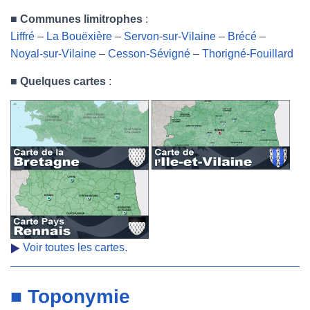
■
Communes limitrophes
:
Liffré
–
La Bouëxière
–
Servon-sur-Vilaine
–
Brécé
–
Noyal-sur-Vilaine
–
Cesson-Sévigné
–
Thorigné-Fouillard
■
Quelques cartes
:
Voir toutes les cartes.
■ Toponymie