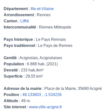
Département
:
Ille-et-Vilaine
Arrondissement
: Rennes
Canton
:
Liffré
Intercommunalité
: Rennes Métropole
Pays historique
: Le Pays Rennais
Pays traditionnel
: Le Pays de Rennes
Gentilé
: Acignolais, Acignolaises
Population
: 6 888 hab. (2021)
Densité
: 233 hab./km²
Superficie
: 29,55 km²
Adresse de la mairie
: Place de la Mairie, 35690 Acigné
Position :
48.133603 , -1.534226
Altitude
: 49 m.
Site internet
:
www.ville-acigne.fr