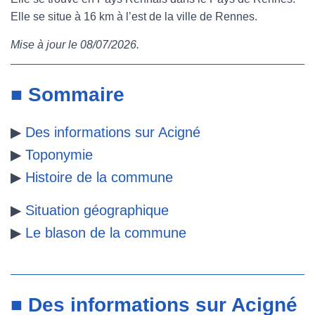
Elle se situe à 16 km à l’est de la ville de Rennes.
e
t
t
b
Mise à jour le 08/07/2026.
b
t
e
l
o
e
r
r
■ Sommaire
o
r
e
▶
Des informations sur Acigné
k
s
▶
Toponymie
t
▶
Histoire de la commune
▶
Situation géographique
▶
Le blason de la commune
■ Des informations sur Acigné