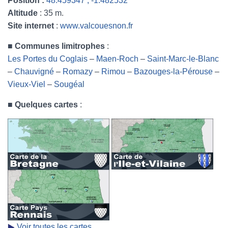
Position :
48.459347 , -1.482532
Altitude
: 35 m.
Site internet
:
www.valcouesnon.fr
■
Communes limitrophes
:
Les Portes du Coglais
–
Maen-Roch
–
Saint-Marc-le-Blanc
–
Chauvigné
–
Romazy
–
Rimou
–
Bazouges-la-Pérouse
–
Vieux-Viel
–
Sougéal
■
Quelques cartes
:
Voir toutes les cartes.