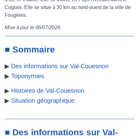
Coglais. Elle se situe à 30 km au nord-ouest de la ville de
e
t
t
b
Fougères.
b
t
e
l
Mise à jour le 06/07/2026.
o
e
r
r
o
r
e
■ Sommaire
k
s
▶
Des informations sur Val-Couesnon
t
▶
Toponymies
▶
Histoires de Val-Couesnon
▶
Situation géographique
■ Des informations sur Val-