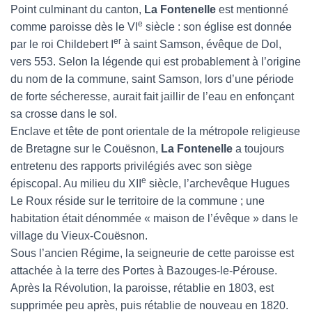
Point culminant du canton,
La Fontenelle
est mentionné
e
comme paroisse dès le VI
siècle : son église est donnée
er
par le roi Childebert I
à saint Samson, évêque de Dol,
vers 553. Selon la légende qui est probablement à l’origine
du nom de la commune, saint Samson, lors d’une période
de forte sécheresse, aurait fait jaillir de l’eau en enfonçant
sa crosse dans le sol.
Enclave et tête de pont orientale de la métropole religieuse
de Bretagne sur le Couësnon,
La Fontenelle
a toujours
entretenu des rapports privilégiés avec son siège
e
épiscopal. Au milieu du XII
siècle, l’archevêque Hugues
Le Roux réside sur le territoire de la commune ; une
habitation était dénommée « maison de l’évêque » dans le
village du Vieux-Couësnon.
Sous l’ancien Régime, la seigneurie de cette paroisse est
attachée à la terre des Portes à Bazouges-le-Pérouse.
Après la Révolution, la paroisse, rétablie en 1803, est
supprimée peu après, puis rétablie de nouveau en 1820.