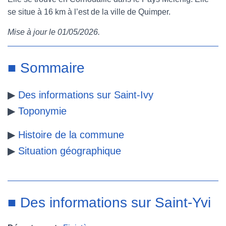
se situe à 16 km à l’est de la ville de Quimper.
e
t
t
b
Mise à jour le 01/05/2026.
b
t
e
l
o
e
r
r
■ Sommaire
o
r
e
▶
Des informations sur Saint-Ivy
k
s
▶
Toponymie
t
▶
Histoire de la commune
▶
Situation géographique
■ Des informations sur Saint-Yvi