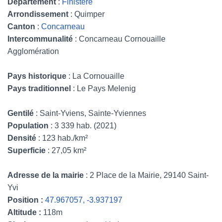
Département
:
Finistère
Arrondissement
: Quimper
Canton
:
Concarneau
Intercommunalité
: Concarneau Cornouaille
Agglomération
Pays historique
: La Cornouaille
Pays traditionnel
: Le Pays Melenig
Gentilé
: Saint-Yviens, Sainte-Yviennes
Population
: 3 339 hab. (2021)
Densité
: 123 hab./km²
Superficie
: 27,05 km²
Adresse de la mairie
: 2 Place de la Mairie, 29140 Saint-
Yvi
Position :
47.967057, -3.937197
Altitude :
118m