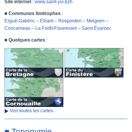
Site internet
:
www.saint-yvi.bzh
■
Communes limitrophes
:
Ergué-Gabéric
–
Elliant
–
Rosporden
–
Melgven
–
Concarneau
–
La Forêt-Fouesnant
–
Saint-Évarzec
■
Quelques cartes
:
Voir toutes les cartes.
■ Toponymie