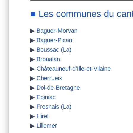
■ Les communes du cant
▶
Baguer-Morvan
▶
Baguer-Pican
▶
Boussac (La)
▶
Broualan
▶
Châteauneuf-d’Ille-et-Vilaine
▶
Cherrueix
▶
Dol-de-Bretagne
▶
Epiniac
▶
Fresnais (La)
▶
Hirel
▶
Lillemer