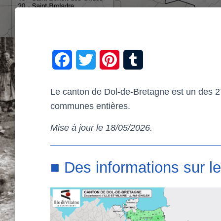
F
T
P
T
a
w
i
u
Le canton de Dol-de-Bretagne est un des 27
c
i
n
m
communes entières.
e
t
t
b
Mise à jour le 18/05/2026.
b
t
e
l
o
e
r
r
■ Des informations sur l
o
r
e
k
s
t