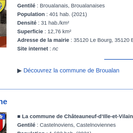
Gentilé
: Broualanais, Broualanaises
Population
: 401 hab. (2021)
Densité
: 31 hab./km²
Superficie
: 12,76 km²
Adresse de la mairie
: 35120 Le Bourg, 35120 
Site internet
:
nc
▶
Découvrez la commune de Broualan
ine
■
La commune de Châteauneuf-d’Ille-et-Vilai
Gentilé
: Castelnoviens, Castelnoviennes