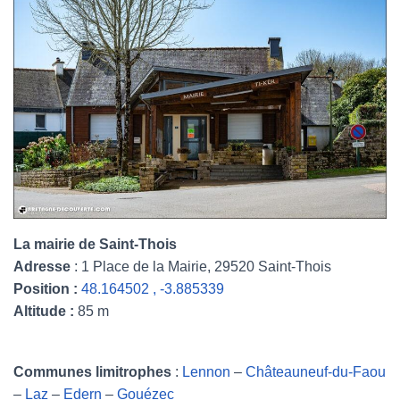
La mairie de Saint-Thois
Adresse
: 1 Place de la Mairie, 29520 Saint-Thois
Position :
48.164502 , -3.885339
Altitude :
85 m
Communes limitrophes
:
Lennon
–
Châteauneuf-du-Faou
–
Laz
–
Edern
–
Gouézec