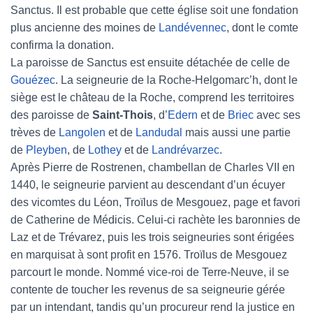
Sanctus. Il est probable que cette église soit une fondation
plus ancienne des moines de
Landévennec
, dont le comte
confirma la donation.
La paroisse de Sanctus est ensuite détachée de celle de
Gouézec
. La seigneurie de la Roche-Helgomarc’h, dont le
siège est le château de la Roche, comprend les territoires
des paroisse de
Saint-Thois
, d’
Edern
et de
Briec
avec ses
trèves de
Langolen
et de
Landudal
mais aussi une partie
de
Pleyben
, de
Lothey
et de
Landrévarzec
.
Après Pierre de Rostrenen, chambellan de Charles VII en
1440, le seigneurie parvient au descendant d’un écuyer
des vicomtes du Léon, Troïlus de Mesgouez, page et favori
de Catherine de Médicis. Celui-ci rachète les baronnies de
Laz et de Trévarez, puis les trois seigneuries sont érigées
en marquisat à sont profit en 1576. Troïlus de Mesgouez
parcourt le monde. Nommé vice-roi de Terre-Neuve, il se
contente de toucher les revenus de sa seigneurie gérée
par un intendant, tandis qu’un procureur rend la justice en