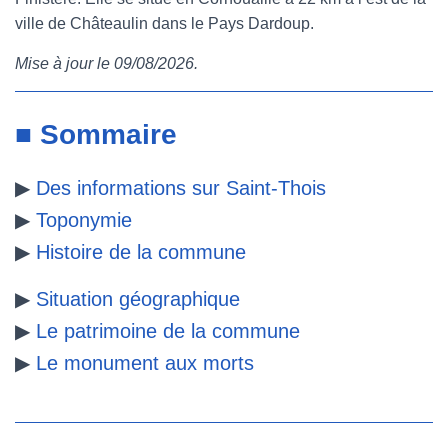
ville de Châteaulin dans le Pays Dardoup.
e
t
t
b
Mise à jour le 09/08/2026.
b
t
e
l
o
e
r
r
■ Sommaire
o
r
e
▶
Des informations sur Saint-Thois
k
s
▶
Toponymie
t
▶
Histoire de la commune
▶
Situation géographique
▶
Le patrimoine de la commune
▶
Le monument aux morts