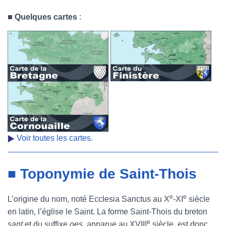
■
Quelques cartes
:
Voir toutes les cartes.
■ Toponymie de Saint-Thois
e
e
L’origine du nom, noté Ecclesia Sanctus au X
-XI
siècle
en latin, l’église le Saint. La forme Saint-Thois du breton
e
sant
et du suffixe
oes
, apparue au XVIII
siècle, est donc